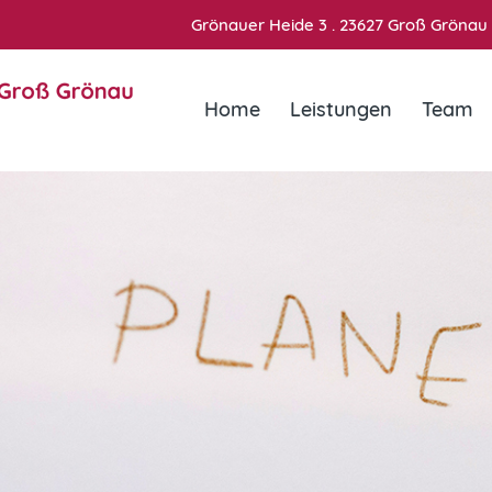
Grönauer Heide 3 . 23627 Groß Grönau
Home
Leistungen
Team
ed. Anne-Marie Till
s ins Erwachsenenalter