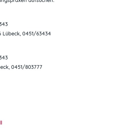
tungspraxen aufsuchen:
2343
66 Lübeck, 0451/63434
2343
beck, 0451/803777
l