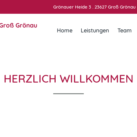
Grönauer Heide 3 . 23627 Groß Grönau
Home
Leistungen
Team
ed. Anne-Marie Till
s ins Erwachsenenalter
HERZLICH WILLKOMMEN