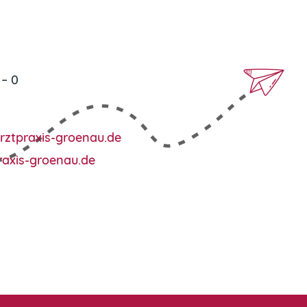
 – 0
rztpraxis-groenau.de
raxis-groenau.de